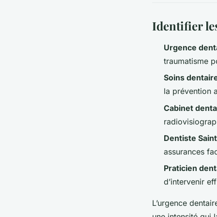
Identifier l
Urgence dent
traumatisme po
Soins dentair
la prévention a
Cabinet denta
radiovisiograph
Dentiste Sain
assurances fac
Praticien dent
d’intervenir e
L’urgence dentair
une intensité qui 