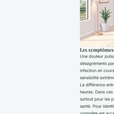
Les symptômes 
Une douleur pulsa
désagréments pass
infection en cour
sensibilité extrê
La différence ent
heures. Dans ces 
surtout pour les p
santé. Pour ident
complète est acc