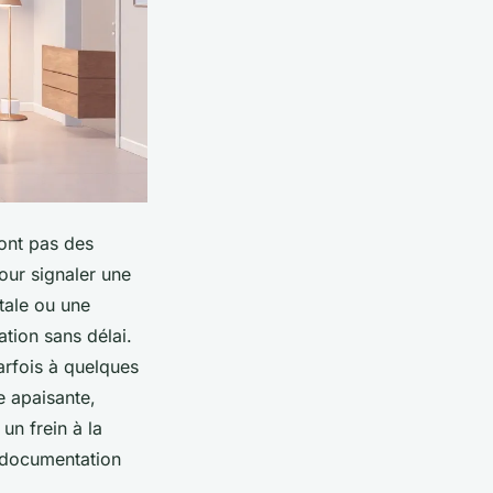
sont pas des
our signaler une
tale ou une
ation sans délai.
arfois à quelques
e apaisante,
un frein à la
e documentation