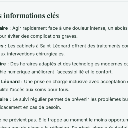
es informations clés
aire
: Agir rapidement face à une douleur intense, un abcès
ur éviter des complications graves.
es
: Les cabinets à Saint-Léonard offrent des traitements co
ux interventions chirurgicales.
ire
: Des horaires adaptés et des technologies modernes 
ie numérique améliorent l’accessibilité et le confort.
t Léonard
: Une prise en charge inclusive avec acceptation
ilite l’accès aux soins pour tous.
aire
: Le suivi régulier permet de prévenir les problèmes b
fficacement en cas de besoin.
e ne prévient pas. Elle frappe au moment le moins opportu
laisse peu de place à la réflexion. Pourtant, alors qu’autrefo