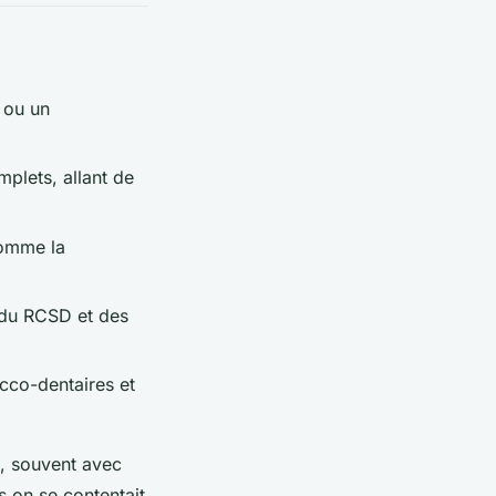
 ou un
mplets, allant de
comme la
 du RCSD et des
ucco-dentaires et
n, souvent avec
is on se contentait