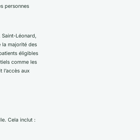
les personnes
À Saint-Léonard,
e la majorité des
patients éligibles
ntiels comme les
it l’accès aux
e. Cela inclut :