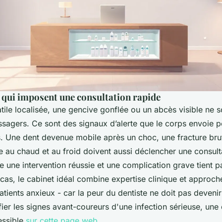
qui imposent une consultation rapide
tile localisée, une gencive gonflée ou un abcès visible ne 
agers. Ce sont des signaux d’alerte que le corps envoie p
s. Une dent devenue mobile après un choc, une fracture bru
me au chaud et au froid doivent aussi déclencher une consult
re une intervention réussie et une complication grave tient p
cas, le cabinet idéal combine expertise clinique et approch
atients anxieux - car la peur du dentiste ne doit pas devenir 
ifier les signes avant-coureurs d'une infection sérieuse, un
essible
sur cette page web
.