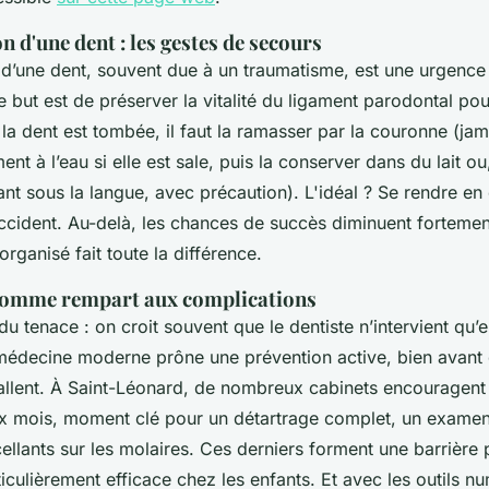
n d'une dent : les gestes de secours
e d’une dent, souvent due à un traumatisme, est une urgenc
 but est de préserver la vitalité du ligament parodontal po
 la dent est tombée, il faut la ramasser par la couronne (jam
ment à l’eau si elle est sale, puis la conserver dans du lait ou
ant sous la langue, avec précaution). L'idéal ? Se rendre en
accident. Au-delà, les chances de succès diminuent fortement
organisé fait toute la différence.
comme rempart aux complications
du tenace : on croit souvent que le dentiste n’intervient qu’
médecine moderne prône une prévention active, bien avant q
stallent. À Saint-Léonard, de nombreux cabinets encouragent 
six mois, moment clé pour un détartrage complet, un examen
cellants sur les molaires. Ces derniers forment une barrière
ticulièrement efficace chez les enfants. Et avec les outils nu