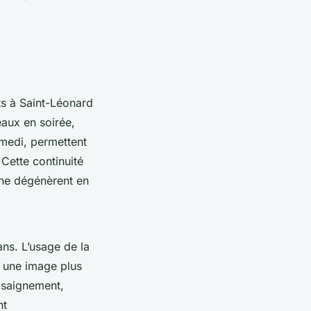
ts à Saint-Léonard
eaux en soirée,
amedi, permettent
Cette continuité
 ne dégénèrent en
ans. L’usage de la
t une image plus
e saignement,
nt