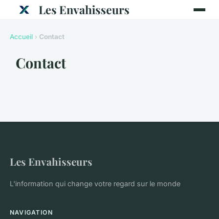
Les Envahisseurs
Accueil
›
Contact
Contact
Les Envahisseurs
L'information qui change votre regard sur le monde
NAVIGATION