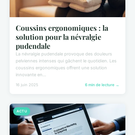
Coussins ergonomiques : la
solution pour la névralgie
pudendale
La névralgie pudendale provoque des douleurs
pelviennes intenses qui gâchent le quotidien. Les
coussins ergonomiques offrent une solution
innovante en...
16 juin 2025
6 min de lecture →
ACTU