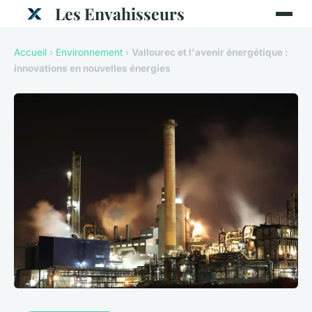
Les Envahisseurs
Accueil
›
Environnement
›
Vallourec et l'avenir énergétique :
innovations en nouvelles énergies