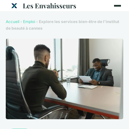
Les Envahisseurs
Accueil
›
Emploi
›
Explore les services bien-être de l'institut
de beauté à cannes