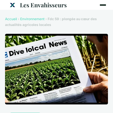
Les Envahisseurs
Accueil
›
Environnement
›
Fdc 59 : plongée au cœur des
actualités agricoles locales