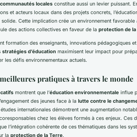
s communautés locales
constitue aussi un levier puissant. 
ions et acteurs locaux dans des projets concrets, l’éducatio
l solide. Cette implication crée un environnement favorable 
mule des actions collectives en faveur de la
protection de la
nt formation des enseignants, innovations pédagogiques et
s
stratégies d’éducation
maximisent leur impact pour prépa
ver les défis environnementaux actuels.
 meilleures pratiques à travers le monde
catifs
montrent que l’
éducation environnementale
influe 
t l’engagement des jeunes face à la
lutte contre le changem
 études internationales démontrent une augmentation notab
oresponsables chez les élèves formés à ces enjeux. Ces 
 que l’intégration cohérente de ces thématiques dans les sy
ur la
protection de la Terre
.