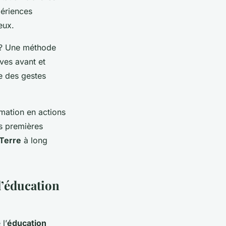
périences
eux.
 ? Une méthode
ves avant et
ve des gestes
mation en actions
es premières
 Terre
à long
l’éducation
l’
éducation