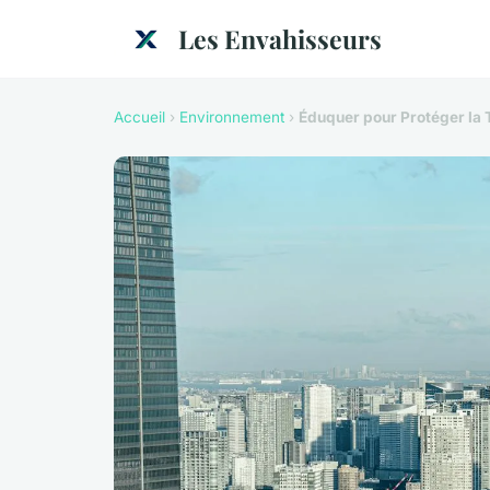
Les Envahisseurs
Accueil
›
Environnement
›
Éduquer pour Protéger la T