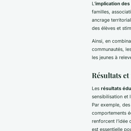
L’
implication de
familles, associat
ancrage territoria
des élèves et sti
Ainsi, en combina
communautés, le
les jeunes à rele
Résultats et
Les
résultats édu
sensibilisation e
Par exemple, des
comportements éc
renforcent l’idée
est essentielle po