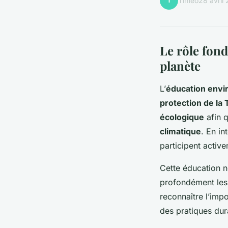
T
Timéo
28 avril
Le rôle fond
planète
L’
éducation env
protection de la 
écologique
afin q
climatique
. En i
participent activ
Cette éducation ne
profondément les
reconnaître l’imp
des pratiques dur