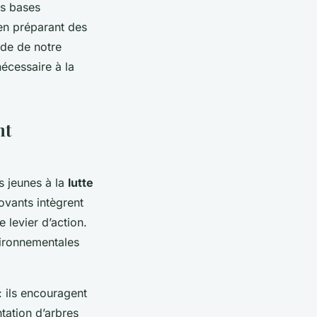
es bases
 en préparant des
rde de notre
nécessaire à la
nt
es jeunes à la
lutte
ovants intègrent
 levier d’action.
vironnementales
: ils encouragent
ntation d’arbres