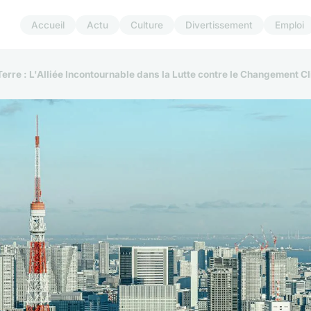
Accueil
Actu
Culture
Divertissement
Emploi
erre : L'Alliée Incontournable dans la Lutte contre le Changement C