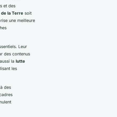
s et des
 de la Terre
soit
rise une meilleure
ches
sentiels. Leur
par des contenus
 aussi la
lutte
isant les
 à des
 cadres
mulent