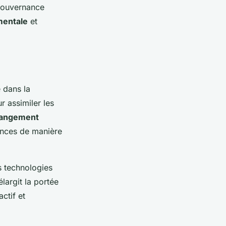
gouvernance
mentale
et
e dans la
r assimiler les
changement
ances de manière
es technologies
largit la portée
ctif et