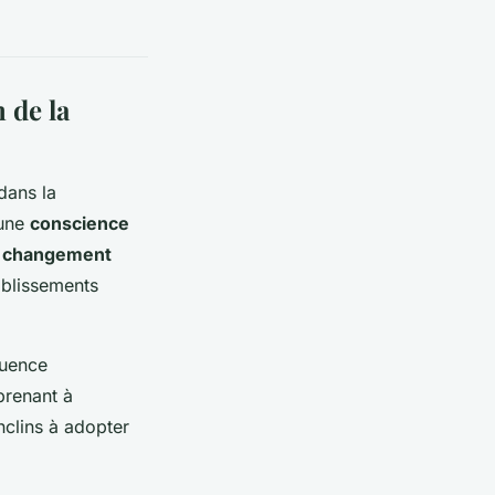
 de la
dans la
 une
conscience
u
changement
tablissements
luence
prenant à
nclins à adopter