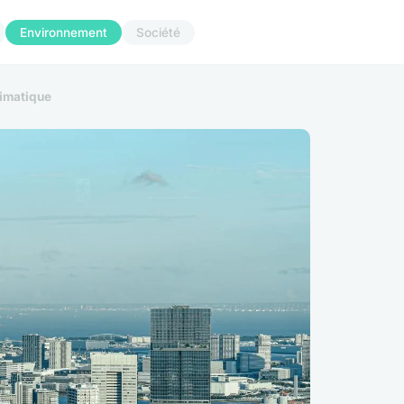
Environnement
Société
limatique