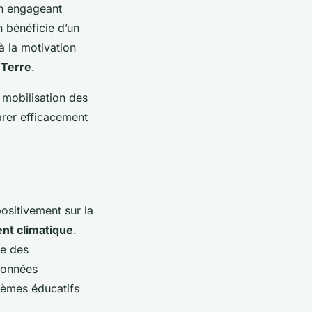
En engageant
n bénéficie d’un
à la motivation
 Terre
.
 mobilisation des
rer efficacement
positivement sur la
ent climatique
.
le des
données
stèmes éducatifs