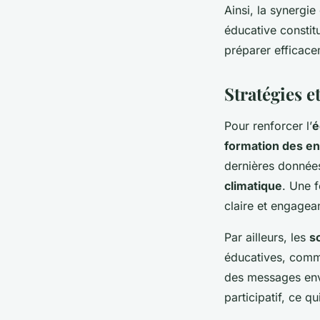
Ainsi, la synergie
éducative constitu
préparer efficace
Stratégies e
Pour renforcer l’
é
formation des e
dernières données
climatique
. Une 
claire et engagea
Par ailleurs, les
s
éducatives, comme
des messages envi
participatif, ce q